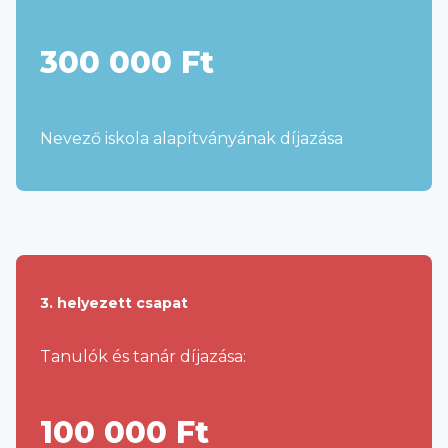
300 000 Ft
Nevező iskola alapítványának díjazása
3. helyezett csapat
Tanulók és tanár díjazása:
100 000 Ft