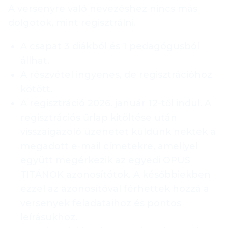
A versenyre való nevezéshez nincs más
dolgotok, mint regisztrálni.
A csapat 3 diákból és 1 pedagógusból
állhat.
A részvétel ingyenes, de regisztrációhoz
kötött.
A regisztráció 2026. január 12-től indul. A
regisztrációs űrlap kitöltése után
visszaigazoló üzenetet küldünk nektek a
megadott e-mail címetekre, amellyel
együtt megérkezik az egyedi OPUS
TITÁNOK azonosítótok. A későbbiekben
ezzel az azonosítóval férhettek hozzá a
versenyek feladataihoz és pontos
leírásukhoz.