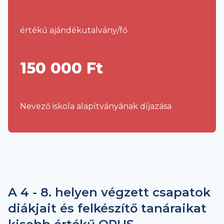
értékű ajándékutalvány/fő
150 000 Ft
Nevező iskola alapítványának díjazása
A 4 - 8. helyen végzett csapatok
diákjait és felkészítő tanáraikat