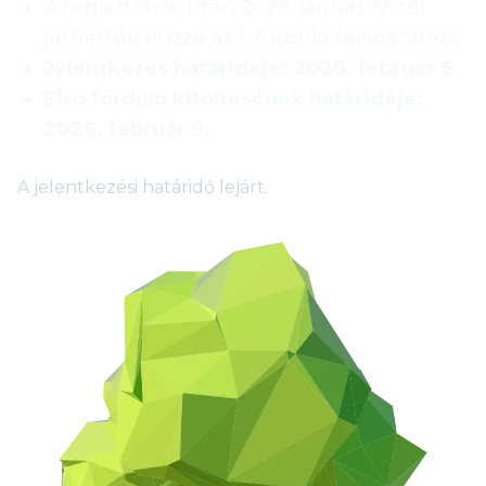
A regisztráció után 2026. január 12-től
juthattok hozzá az I. forduló feladatához.
Jelentkezés határideje: 2026. február 6.
Első forduló kitöltésének határideje:
2026. február 9.
A jelentkezési határidő lejárt.