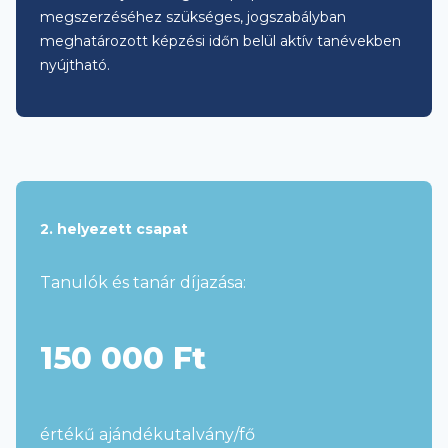
megszerzéséhez szükséges, jogszabályban
meghatározott képzési időn belül aktív tanévekben
nyújtható.
2. helyezett csapat
Tanulók és tanár díjazása:
150 000 Ft
értékű ajándékutalvány/fő