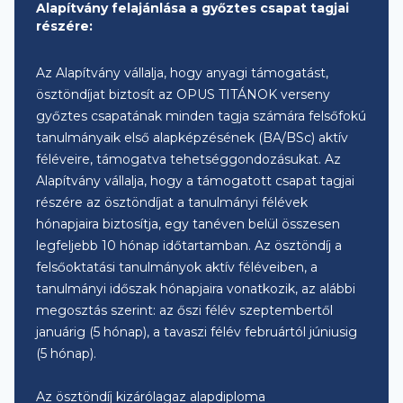
Alapítvány felajánlása a győztes csapat tagjai
részére:
Az Alapítvány vállalja, hogy anyagi támogatást,
ösztöndíjat biztosít az OPUS TITÁNOK verseny
győztes csapatának minden tagja számára felsőfokú
tanulmányaik első alapképzésének (BA/BSc) aktív
féléveire, támogatva tehetséggondozásukat. Az
Alapítvány vállalja, hogy a támogatott csapat tagjai
részére az ösztöndíjat a tanulmányi félévek
hónapjaira biztosítja, egy tanéven belül összesen
legfeljebb 10 hónap időtartamban. Az ösztöndíj a
felsőoktatási tanulmányok aktív féléveiben, a
tanulmányi időszak hónapjaira vonatkozik, az alábbi
megosztás szerint: az őszi félév szeptembertől
januárig (5 hónap), a tavaszi félév februártól júniusig
(5 hónap).
Az ösztöndíj kizárólagaz alapdiploma