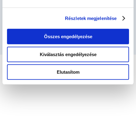
Akkor csatlakozzatok hozzánk — és
Részletek megjelenítése
legyetek Ti is OPUS TITÁNOK!
Összes engedélyezése
Kiválasztás engedélyezése
Elutasítom
Regisztráció
Szívesen csatlakoznátok a
megmérettetéshez?