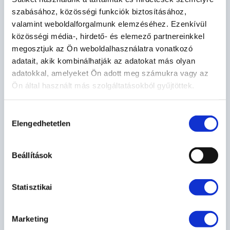
szabásához, közösségi funkciók biztosításához,
valamint weboldalforgalmunk elemzéséhez. Ezenkívül
Mert izgalmas feladatok, új élmények és
közösségi média-, hirdető- és elemező partnereinkkel
fejlődési lehetőség vár rátok.
megosztjuk az Ön weboldalhasználatra vonatkozó
Mert valós problémákra dolgoztok ki
adatait, akik kombinálhatják az adatokat más olyan
adatokkal, amelyeket Ön adott meg számukra vagy az
valós megoldásokat.
Ön által használt más szolgáltatásokból gyűjtöttek.
Mert használhatjátok a tudományos,
művészeti, digitális és kommunikációs
Hozzájárulás
tudásotokat egyaránt.
Elengedhetetlen
kiválasztása
Mert értékes nyereményeket vihettek
haza: diákok, tanárok és iskolák egyaránt!
Beállítások
Statisztikai
Készen álltok kilépni a komfortzónából és
megmutatni, hogyan képzelitek el az
energia jövőjét?
Marketing